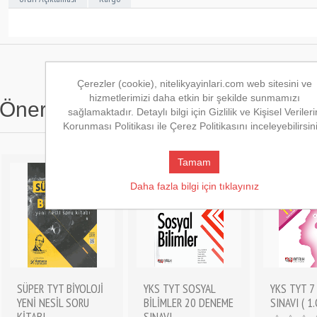
Çerezler (cookie), nitelikyayinlari.com web sitesini ve
hizmetlerimizi daha etkin bir şekilde sunmamızı
Önerilen Kitaplar
sağlamaktadır. Detaylı bilgi için Gizlilik ve Kişisel Verileri
Korunması Politikası ile Çerez Politikasını inceleyebilirsin
Tamam
Daha fazla bilgi için tıklayınız
SÜPER TYT BİYOLOJİ
YKS TYT SOSYAL
YKS TYT 7
YENİ NESİL SORU
BİLİMLER 20 DENEME
SINAVI ( 1
KİTABI
SINAVI