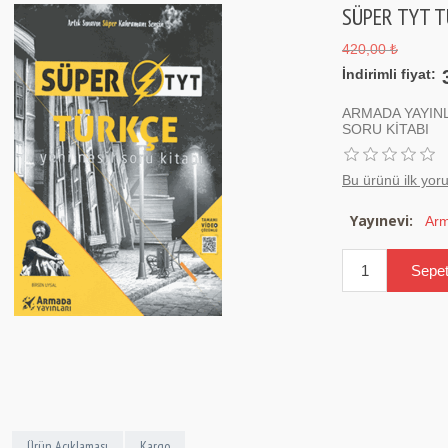
SÜPER TYT T
420,00 ₺
İndirimli fiyat:
ARMADA YAYINL
SORU KİTABI
Bu ürünü ilk yor
Yayınevi:
Arm
Ürün Açıklaması
Kargo