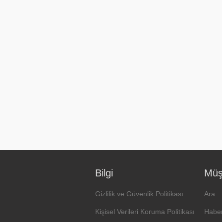
Bilgi
Müşt
Gizlilik ve Güvenlik Politikası
Ara
Kişisel Verileri Koruma Politikası
Haber