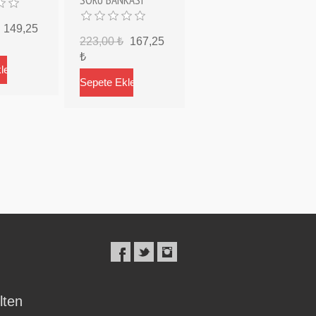
149,25
223,00 ₺
167,25
₺
lten