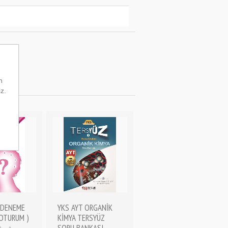
n
iz.
 DENEME
YKS AYT ORGANİK
.OTURUM )
KİMYA TERSYÜZ
SORU BANKASI