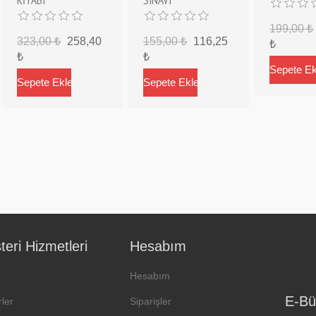
199,00 ₺
323,00 ₺
258,40
155,00 ₺
116,25
₺
₺
₺
eri Hizmetleri
Hesabım
Hesabım
E-Bü
ler
Siparişler