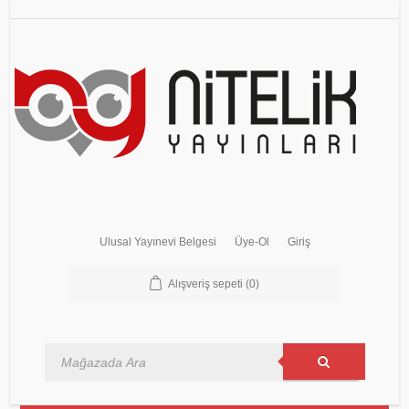
Ulusal Yayınevi Belgesi
Üye-Ol
Giriş
Alışveriş sepeti
(0)