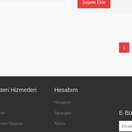
1
eri Hizmetleri
Hesabım
Hesabım
E-Bü
ler
Siparişler
enen Kitaplar
Adres