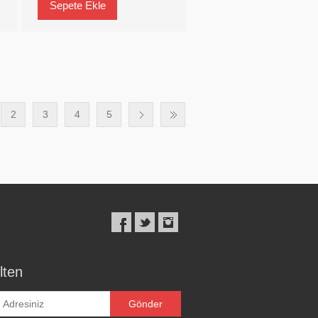
2
3
4
5
lten