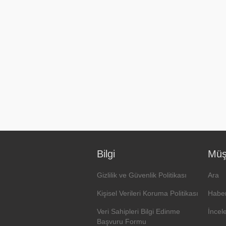
Bilgi
Müşt
Gizlilik ve Güvenlik Politikası
Ara
Kişisel Verileri Koruma Politikası
Haber
Veri Sahipleri Bilgi Edinme
İncel
Başvuru Formu