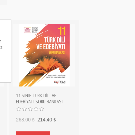
n
iz.
K
11.SINIF TÜRK DİLİ VE
EDEBİYATI SORU BANKASI
268,00 ₺
214,40 ₺