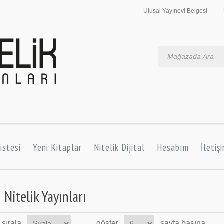
Ulusal Yayınevi Belgesi
istesi
Yeni Kitaplar
Nitelik Dijital
Hesabım
İletiş
Nitelik Yayınları
sırala
göster
sayfa başına