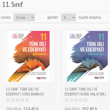
11. Sınıf
sırala
göster
sayfa başına
11.SINIF TÜRK DİLİ VE
11.SINIF TÜRK DİLİ VE
EDEBİYATI SORU BANKASI
EDEBİYATI KONU ANLATIMLI
268,00 ₺
214,40 ₺
441,00 ₺
352,80 ₺