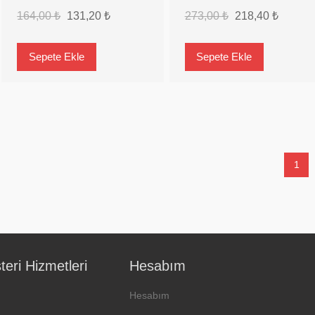
164,00 ₺
131,20 ₺
273,00 ₺
218,40 ₺
1
eri Hizmetleri
Hesabım
Hesabım