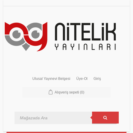
Ulusal Yayınevi Belgesi
Üye-Ol
Giriş
Alışveriş sepeti
(0)