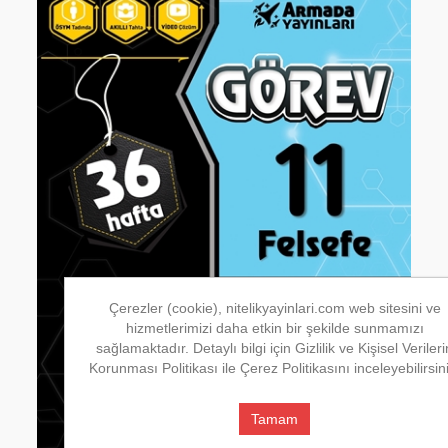
Çerezler (cookie), nitelikyayinlari.com web sitesini ve
hizmetlerimizi daha etkin bir şekilde sunmamızı
sağlamaktadır. Detaylı bilgi için Gizlilik ve Kişisel Verileri
Korunması Politikası ile Çerez Politikasını inceleyebilirsin
Tamam