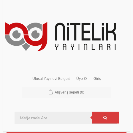
Ulusal Yayınevi Belgesi
Üye-Ol
Giriş
Alışveriş sepeti
(0)