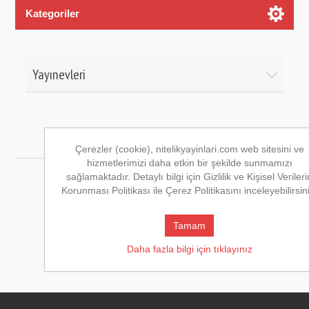
Kategoriler
Yayınevleri
Nitelik Yayınları
Çerezler (cookie), nitelikyayinlari.com web sitesini ve
hizmetlerimizi daha etkin bir şekilde sunmamızı
29
30
31
32
33
sağlamaktadır. Detaylı bilgi için Gizlilik ve Kişisel Verileri
Korunması Politikası ile Çerez Politikasını inceleyebilirsin
Tamam
Daha fazla bilgi için tıklayınız