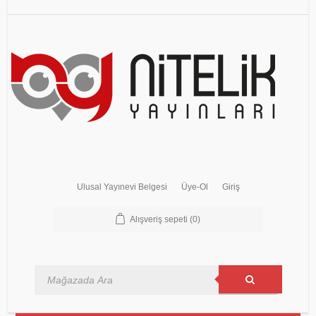
Ulusal Yayınevi Belgesi
Üye-Ol
Giriş
Alışveriş sepeti
(0)