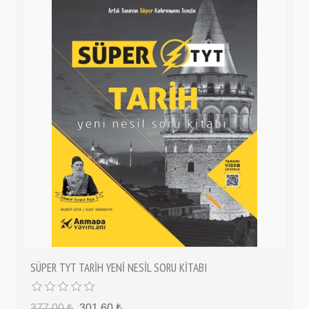
SÜPER TYT TARİH YENİ NESİL SORU KİTABI
377,00 ₺
301,60 ₺