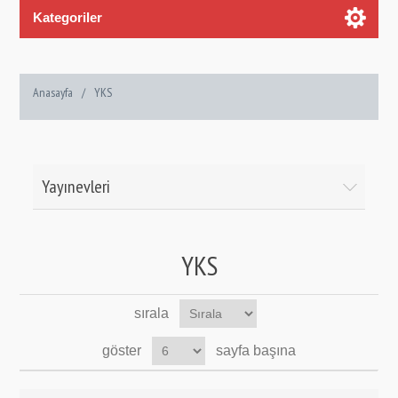
Kategoriler
Anasayfa
/
YKS
Yayınevleri
YKS
sırala
göster
sayfa başına