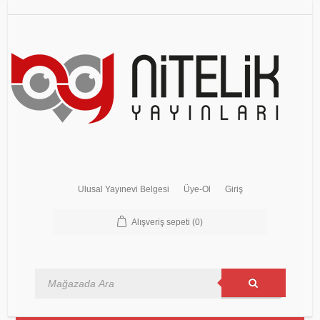
Ulusal Yayınevi Belgesi
Üye-Ol
Giriş
Alışveriş sepeti
(0)