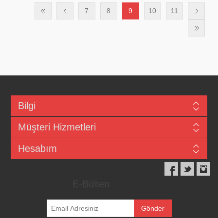
7
8
9
10
11
Bilgi
Müşteri Hizmetleri
Hesabım
E-Bülten