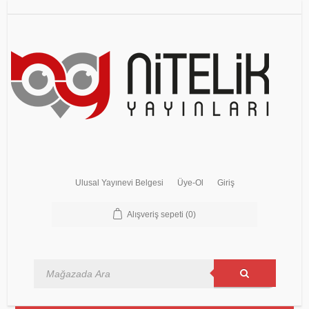
Ulusal Yayınevi Belgesi
Üye-Ol
Giriş
Alışveriş sepeti
(0)