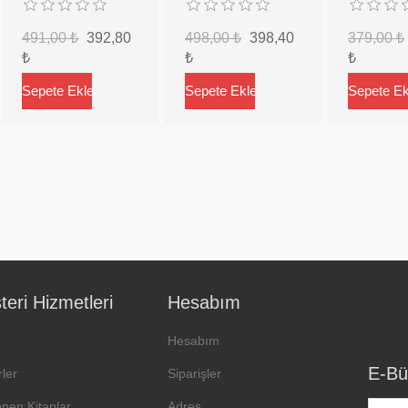
491,00 ₺
392,80
498,00 ₺
398,40
379,00 ₺
₺
₺
₺
eri Hizmetleri
Hesabım
Hesabım
E-Bü
ler
Siparişler
enen Kitaplar
Adres