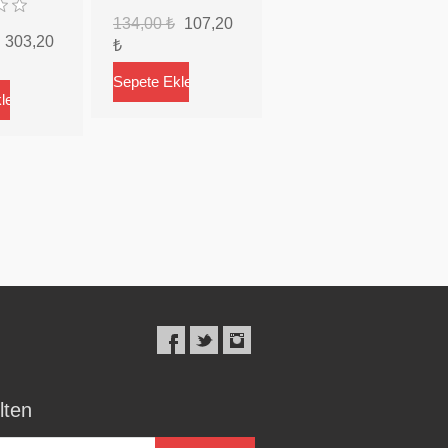
134,00 ₺
107,20
303,20
₺
lten