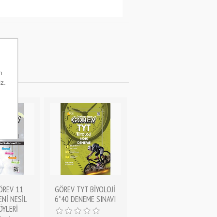
n
iz.
ÖREV 11
GÖREV TYT BİYOLOJİ
ENİ NESİL
6*40 DENEME SINAVI
ÖYLERİ