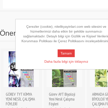
Çerezler (cookie), nitelikyayinlari.com web sitesini ve
Önerilen Kitaplar
hizmetlerimizi daha etkin bir şekilde sunmamızı
sağlamaktadır. Detaylı bilgi için Gizlilik ve Kişisel Verileri
Korunması Politikası ile Çerez Politikasını inceleyebilirsin
Tamam
Daha fazla bilgi için tıklayınız
GÖREV TYT KİMYA
Görev AYT Biyoloji
ARMADA G
YENİ NESİL ÇALIŞMA
Yeni Nesil Çalışma
BİYOLOJİ Y
FÖYLERİ
Föyleri
ÇALIŞMA F