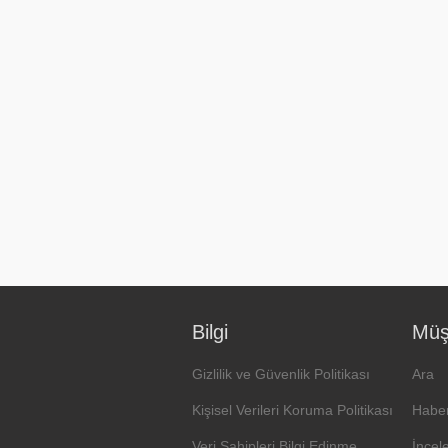
Bilgi
Müşt
Gizlilik ve Güvenlik Politikası
Ara
Kişisel Verileri Koruma Politikası
Haber
Veri Sahipleri Bilgi Edinme
İncel