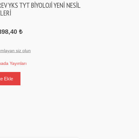
V YKS TYT BİYOLOJİ YENİ NESİL
LERİ
398,40 ₺
umlayan siz olun
ada Yayınları