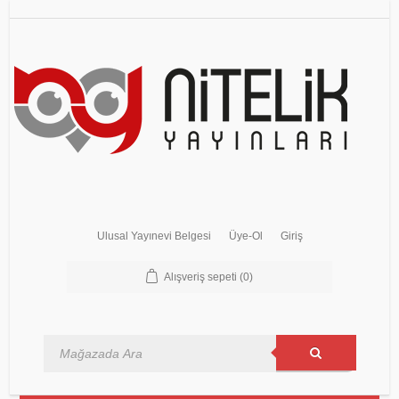
Ulusal Yayınevi Belgesi
Üye-Ol
Giriş
Alışveriş sepeti
(0)