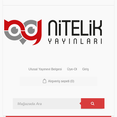
Ulusal Yayınevi Belgesi
Üye-Ol
Giriş
Alışveriş sepeti
(0)