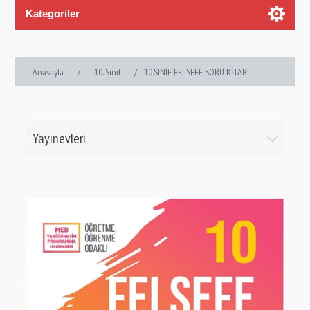
Kategoriler
Anasayfa
/
10. Sınıf
/
10.SINIF FELSEFE SORU KİTABI
Yayınevleri