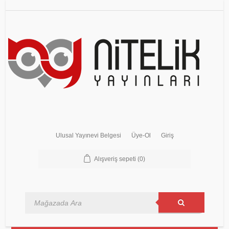
Ulusal Yayınevi Belgesi
Üye-Ol
Giriş
Alışveriş sepeti
(0)