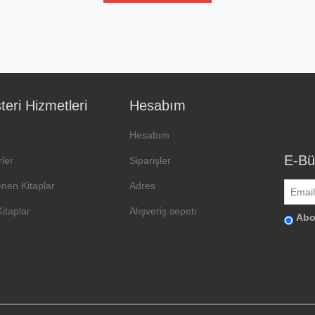
eri Hizmetleri
Hesabım
Hesabım
E-Bü
ler
Siparişler
enen Kitaplar
Adres
Kitaplar
Alışveriş sepeti
Abo