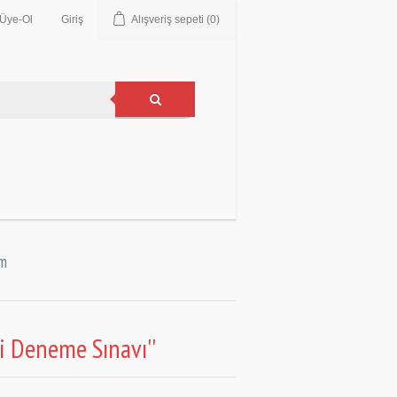
Üye-Ol
Giriş
Alışveriş sepeti
(0)
im
li Deneme Sınavı