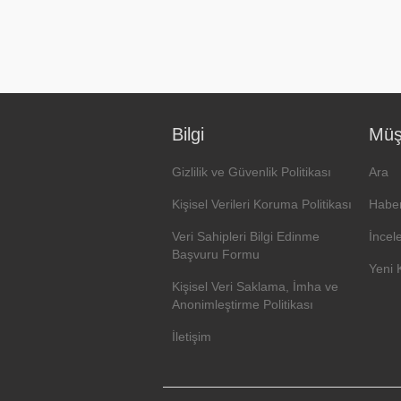
Bilgi
Müşt
Gizlilik ve Güvenlik Politikası
Ara
Kişisel Verileri Koruma Politikası
Haber
Veri Sahipleri Bilgi Edinme
İncel
Başvuru Formu
Yeni 
Kişisel Veri Saklama, İmha ve
Anonimleştirme Politikası
İletişim