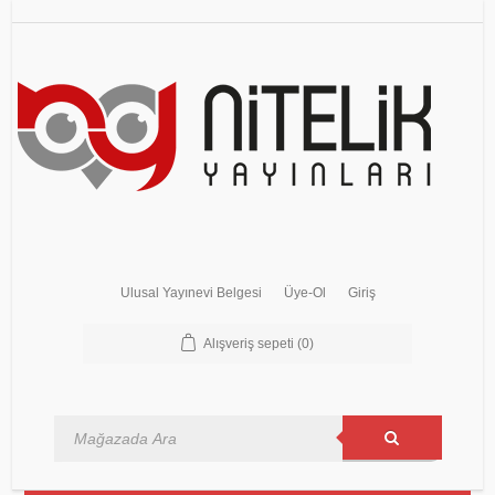
Ulusal Yayınevi Belgesi
Üye-Ol
Giriş
Alışveriş sepeti
(0)