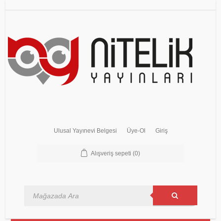
Ulusal Yayınevi Belgesi
Üye-Ol
Giriş
Alışveriş sepeti
(0)