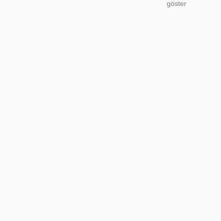
göster
F