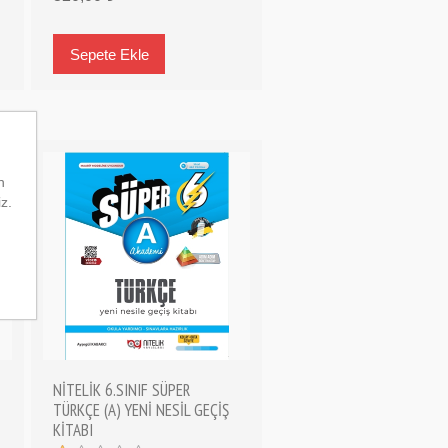
n
iz.
NİTELİK 6.SINIF SÜPER
TÜRKÇE (A) YENİ NESİL GEÇİŞ
KİTABI