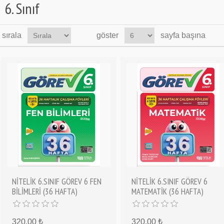
6. Sınıf
sırala
göster
sayfa başına
NİTELİK 6.SINIF GÖREV 6 FEN
NİTELİK 6.SINIF GÖREV 6
BİLİMLERİ (36 HAFTA)
MATEMATİK (36 HAFTA)
320,00 ₺
320,00 ₺